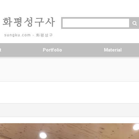
sungku.com - 화평성구
t
Portfolio
Material