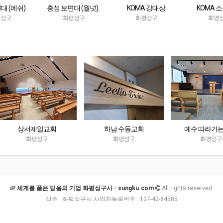
 (에쉬) .
충성 보면대 (월넛) .
KOMA 강대상
KOMA 
thful
faithful
평성구
화평성구
화평성구
화평
상서제일교회
하남 수동교회
예수 따라가는 
화평성구
화평성구
화평성구
세계를 품은 믿음의 기업 화평성구사 - sungku.com
All rights reserved.
상호 : 화평성구사 사업자등록번호 : 127-42-84585
주소 : 경기도 포천시 자작동 404-9
전화 : 010-5290-5695