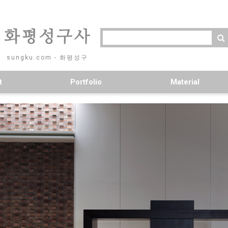
sungku.com - 화평성구
t
Portfolio
Material