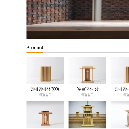
Product
인내 강대상 (800) .
"쉬르" 강대상
인내 강대상
Patience
Pat
화평성구
화평성구
화