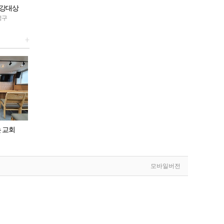
소강대상
성구
+
교회
일산 약속기도원
화평성구
모바일버전