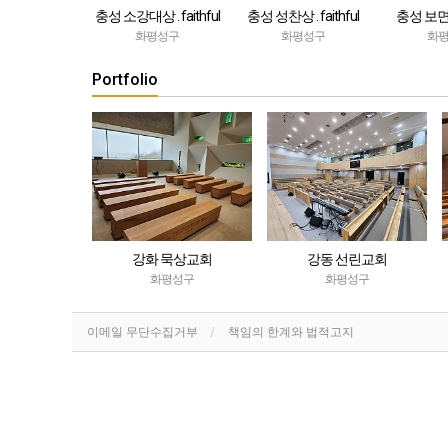
충성 소강대상 . faithful
충성 성찬상 . faithful
충성 보면대
fai
화평성구
화평성구
화
Portfolio
교회
강화 묵상교회
강동 선린교회
구
화평성구
화평성구
이메일 무단수집거부
책임의 한계와 법적고지